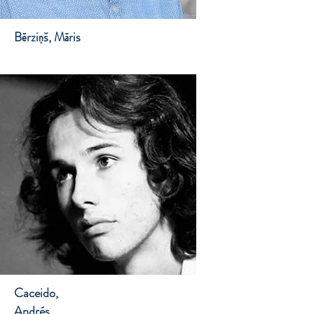
Bērziņš, Māris
Caceido,
Andrés