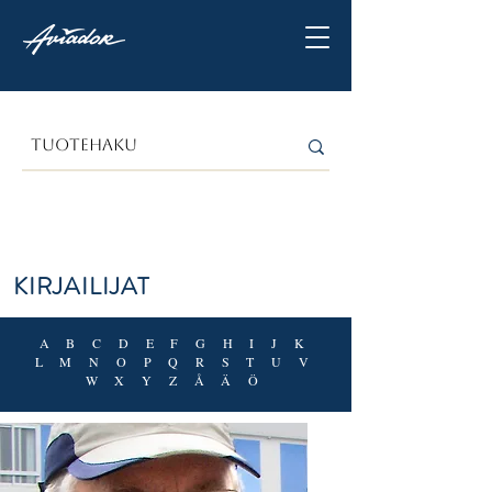
KIRJAILIJAT
A B C D E
F G
H I J K
L M N O P Q R S T U V
W X Y Z Å Ä Ö