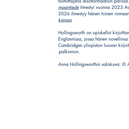
toimittajana disinformaation paris
maantiede
ilmestyi vuonna 2023 Av
2026 ilmestyy hänen toinen romaa
kanssa
.
Hollingsworth on opiskellut kirjoitt
Englannissa, jossa hänen novellins
Cambridgen yliopiston luovan kirjoi
-palkinnon.
Anna Hollingsworthin valokuva: © 