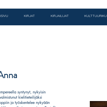
USIVU
KIRJAT
KIRJAILIJAT
KULTTUURIK
 Anna
mpereella syntynyt, nykyisin
almistunut kielitieteilijäksi
oppiin ja työskentelee nykyään