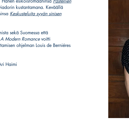
sa. Hänen esikoisromaaninsa
Pastellien
iadorin kustantamana. Keväällä
ninsa
Keskusteluita syvän sinisen
amista sekä Suomessa että
a
A Modern Romance
voitti
ttamisen ohjelman Louis de Berniéres
Ari Haimi