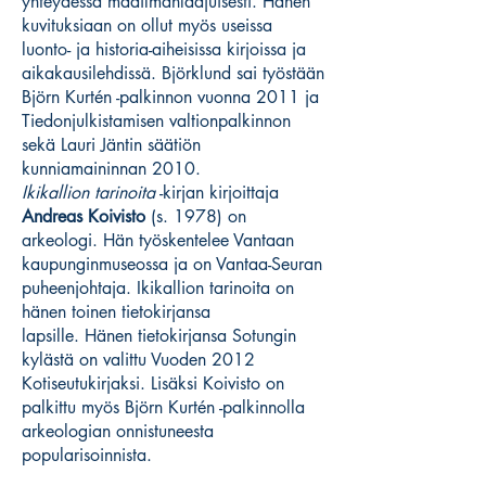
yhteydessä maailmanlaajuisesti. Hänen
kuvituksiaan on ollut myös useissa
luonto- ja historia-aiheisissa kirjoissa ja
aikakausilehdissä. Björklund sai työstään
Björn Kurtén -palkinnon vuonna 2011 ja
Tiedonjulkistamisen valtionpalkinnon
sekä Lauri Jäntin säätiön
kunniamaininnan 2010.
Ikikallion tarinoita
-kirjan kirjoittaja
Andreas Koivisto
(s. 1978) on
arkeologi. Hän työskentelee Vantaan
kaupunginmuseossa ja on Vantaa-Seuran
puheenjohtaja. Ikikallion tarinoita on
hänen toinen tietokirjansa
lapsille. Hänen tietokirjansa Sotungin
kylästä on valittu Vuoden 2012
Kotiseutukirjaksi. Lisäksi Koivisto on
palkittu myös Björn Kurtén -palkinnolla
arkeologian onnistuneesta
popularisoinnista.