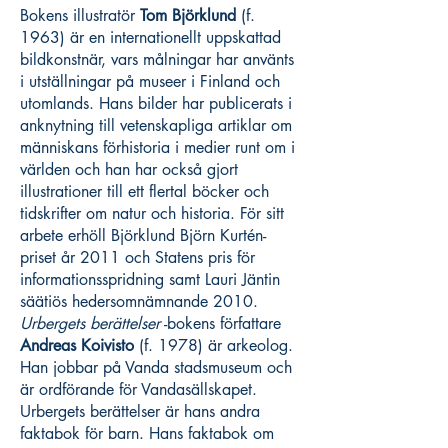
Bokens illustratör
Tom Björklund
(f.
1963) är en internationellt uppskattad
bildkonstnär, vars målningar har använts
i utställningar på museer i Finland och
utomlands. Hans bilder har publicerats i
anknytning till vetenskapliga artiklar om
människans förhistoria i medier runt om i
världen och han har också gjort
illustrationer till ett flertal böcker och
tidskrifter om natur och historia. För sitt
arbete erhöll Björklund Björn Kurtén-
priset år 2011 och Statens pris för
informationsspridning samt Lauri Jäntin
säätiös hedersomnämnande 2010.
Urbergets berättelser
-bokens författare
Andreas Koivisto
(f. 1978) är arkeolog.
Han jobbar på Vanda stadsmuseum och
är ordförande för Vandasällskapet.
Urbergets berättelser är hans andra
faktabok för barn. Hans faktabok om