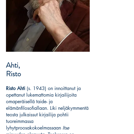
Ahti,
Risto
Risto Ahti
(s. 1943) on innoittanut ja
opettanut lukemattomia kirjailijoita
omaperäisellä taide- ja
elämänfilosofiallaan. Liki neljäkymmentä
teosta julkaissut kirjailija pohtii
tuoreimmassa
lyhytproosakokoelmassaan
Itse