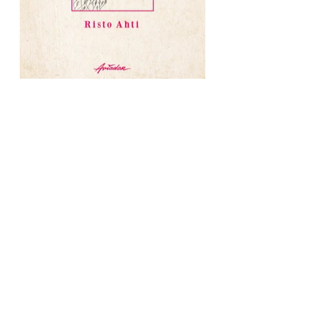
AVIADOR KUSTANNUS
Liisankatu 19, 00170 Helsinki
050 591 6059
info@aviador.fi
Kaikki yhteystiedot >
SEURAA MEITÄ