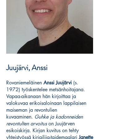
Juujärvi, Anssi
Rovaniemeläinen
Anssi Juujärvi
(s.
1972) työskentelee metsänhoitajana.
Vapaa-aikanaan hän kirjoittaa ja
valokuvaa erikoisaloinaan lappilaisen
maiseman ja revontulien
kuvaaminen.
Guhke ja kadonneiden
revontulten arvoitus
on Juujärven
esikoiskirja. Kirjan kuvitus on tehty
yhteistyössä kirjailija-taidemaalari
Janette