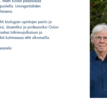
ä. Matti kuvaa pääasiassa
puolella. Liminganlahden
lulaisena.
hti biologian opintojen pariin ja
si, dosentiksi ja professoriksi Oulun
risataa tutkimusjulkaisua ja
ekä kotimaassa että ulkomailla.
asaarela