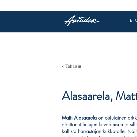
ET
< Takaisin
Alasaarela, Matt
Matti Alasaarela
on oululainen arkkit
aloittanut lintujen kuvaamisen jo sill
kallista harrastajan kukkarolle. Näit