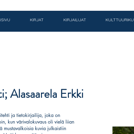
USIVU
KIRJAT
KIRJAILIJAT
KULTTUURIK
i; Alasaarela Erkki
ehti ja tietokirjailija, joka on
oin, kun värivalokuvaus oli vielä liian
ä mustavalkoisia kuvia julkaistiin