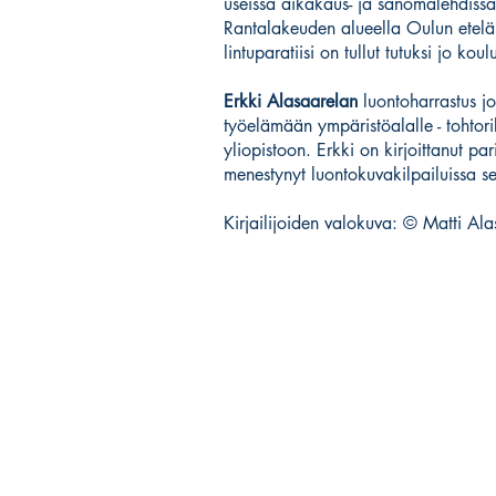
useissa aikakaus- ja sanomalehdiss
Rantalakeuden alueella Oulun etelä
lintuparatiisi on tullut tutuksi jo kou
Erkki Alasaarelan
luontoharrastus jo
työelämään ympäristöalalle - tohtorik
yliopistoon. Erkki on kirjoittanut pa
menestynyt luontokuvakilpailuissa s
Kirjailijoiden valokuva: © Matti Al