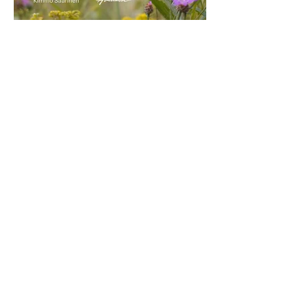
AVIADOR KUSTANNUS
Liisankatu 19, 00170 Helsinki
050 591 6059
info@aviador.fi
Kaikki yhteystiedot >
SEURAA MEITÄ
Facebook
Instagram