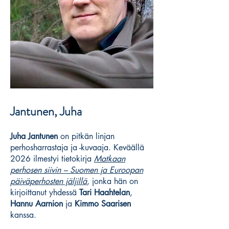
Jantunen, Juha
Juha Jantunen
on pitkän linjan
perhosharrastaja ja -kuvaaja. Keväällä
2026 ilmestyi tietokirja
Matkaan
perhosen siivin – Suomen ja Euroopan
päiväperhosten jäljillä
, jonka hän on
kirjoittanut yhdessä
Tari Haahtelan
,
Hannu Aarnion
ja
Kimmo Saarisen
kanssa.