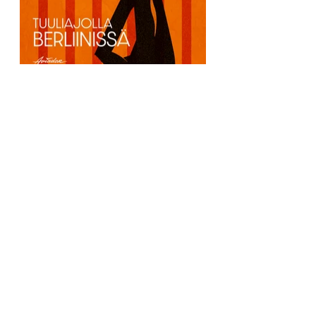
AVIADOR KUSTANNUS
Liisankatu 19, 00170 Helsinki
050 591 6059
info@aviador.fi
Kaikki yhteystiedot >
SEURAA MEITÄ
Facebook