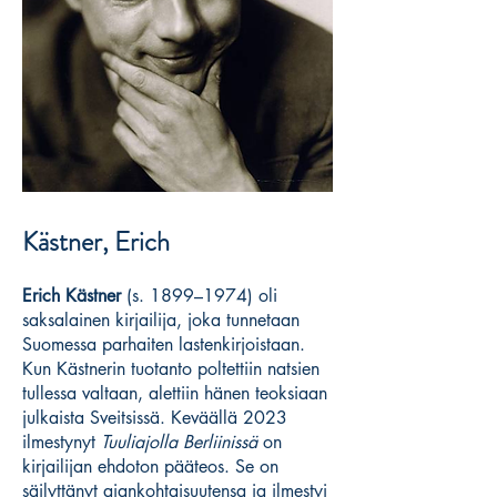
Kästner, Erich
Erich Kästner
(s. 1899–1974) oli
saksalainen kirjailija, joka tunnetaan
Suomessa parhaiten lastenkirjoistaan.
Kun Kästnerin tuotanto poltettiin natsien
tullessa valtaan, alettiin hänen teoksiaan
julkaista Sveitsissä. Keväällä 2023
ilmestynyt
Tuuliajolla Berliinissä
on
kirjailijan ehdoton pääteos. Se on
säilyttänyt ajankohtaisuutensa ja ilmestyi