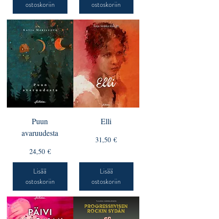
ostoskoriin
ostoskoriin
Puun
Elli
avaruudesta
Hinta
31,50 €
Hinta
24,50 €
Lisää
Lisää
ostoskoriin
ostoskoriin