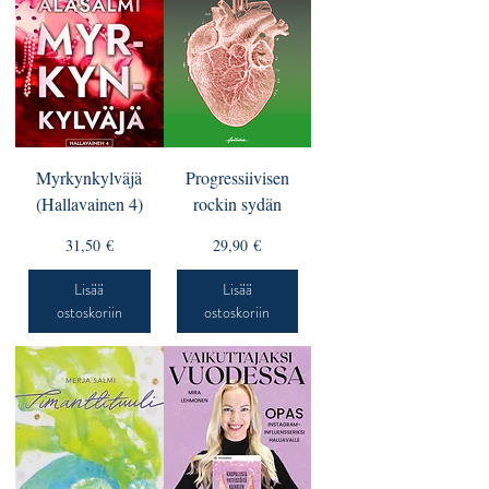
Myrkynkylväjä
Progressiivisen
(Hallavainen 4)
rockin sydän
Hinta
Hinta
31,50 €
29,90 €
Lisää
Lisää
ostoskoriin
ostoskoriin