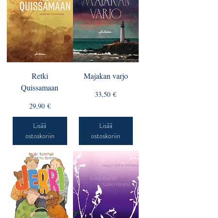
Retki
Majakan varjo
Quissamaan
Hinta
33,50 €
Hinta
29,90 €
Lisää
Lisää
ostoskoriin
ostoskoriin