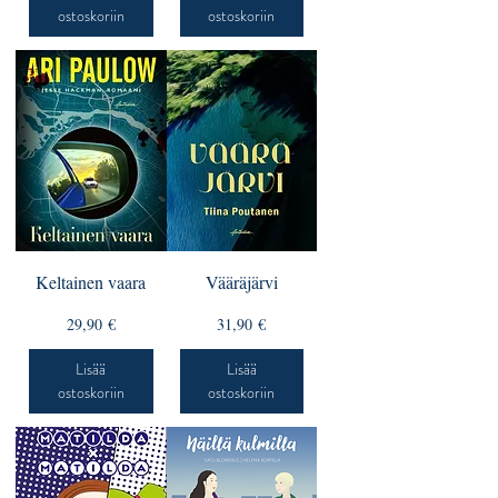
ostoskoriin
ostoskoriin
Keltainen vaara
Vääräjärvi
Hinta
Hinta
29,90 €
31,90 €
Lisää
Lisää
ostoskoriin
ostoskoriin