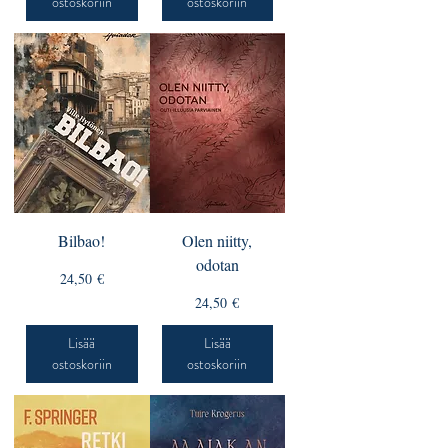
ostoskoriin
ostoskoriin
Bilbao!
Olen niitty,
odotan
Hinta
24,50 €
Hinta
24,50 €
Lisää
Lisää
ostoskoriin
ostoskoriin