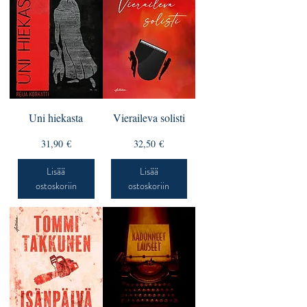
Uni hiekasta
Vieraileva solisti
Hinta
Hinta
31,90 €
32,50 €
Lisää
Lisää
ostoskoriin
ostoskoriin