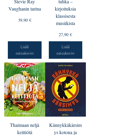
Stevie Ray
tuhka –
Vaughanin tarina
kirjoituksia
klassisesta
Hinta
39,90 €
musiikista
Hinta
27,90 €
Lisää
Lisää
ostoskoriin
ostoskoriin
Thaimaan neljä
Kännykkäkärsim
keittiötä
ys kotona ja