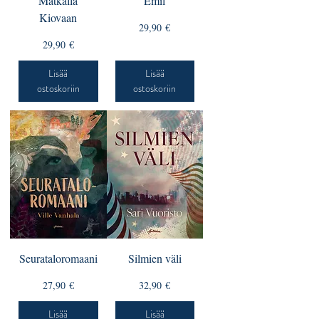
Matkalla
Emil
Kiovaan
Hinta
29,90 €
Hinta
29,90 €
Lisää
Lisää
ostoskoriin
ostoskoriin
Seurataloromaani
Silmien väli
Hinta
Hinta
27,90 €
32,90 €
Lisää
Lisää