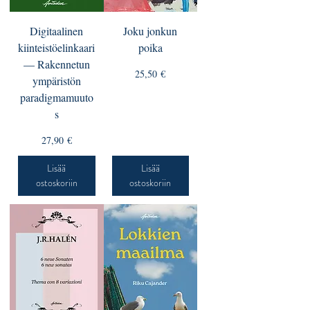
Digitaalinen
Joku jonkun
kiinteistöelinkaari
poika
— Rakennetun
Hinta
25,50 €
ympäristön
paradigmamuuto
s
Hinta
27,90 €
Lisää
Lisää
ostoskoriin
ostoskoriin