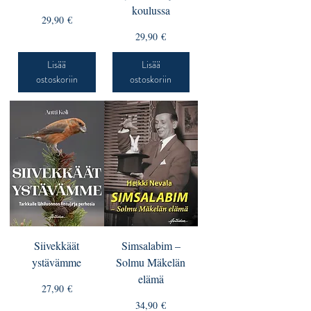
koulussa
Hinta
29,90 €
Hinta
29,90 €
Lisää
Lisää
ostoskoriin
ostoskoriin
Siivekkäät
Simsalabim –
ystävämme
Solmu Mäkelän
elämä
Hinta
27,90 €
Hinta
34,90 €