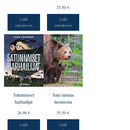
Hinta
25,50 €
Lisää
Lisää
ostoskoriin
ostoskoriin
Satunnaiset
Sata tarinaa
harhailijat
luonnosta
Hinta
Hinta
26,90 €
35,50 €
Lisää
Lisää