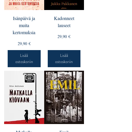
Isänpäivä ja
Kadonneet
muita
lauseet
kertomuksia
Hinta
29,90 €
Hinta
29,90 €
Lisää
Lisää
ostoskoriin
ostoskoriin