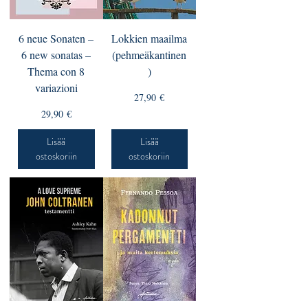
6 neue Sonaten –
Lokkien maailma
6 new sonatas –
(pehmeäkantinen
Thema con 8
)
variazioni
Hinta
27,90 €
Hinta
29,90 €
Lisää
Lisää
ostoskoriin
ostoskoriin