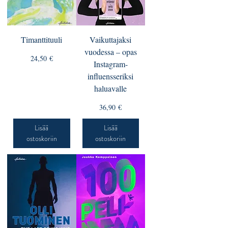
Timanttituuli
Vaikuttajaksi
vuodessa – opas
Hinta
24,50 €
Instagram-
influensseriksi
haluavalle
Hinta
36,90 €
Lisää
Lisää
ostoskoriin
ostoskoriin