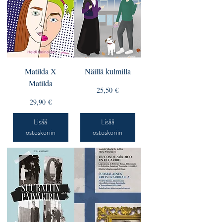
Matilda X
Näillä kulmilla
Matilda
Hinta
25,50 €
Hinta
29,90 €
Lisää
Lisää
ostoskoriin
ostoskoriin