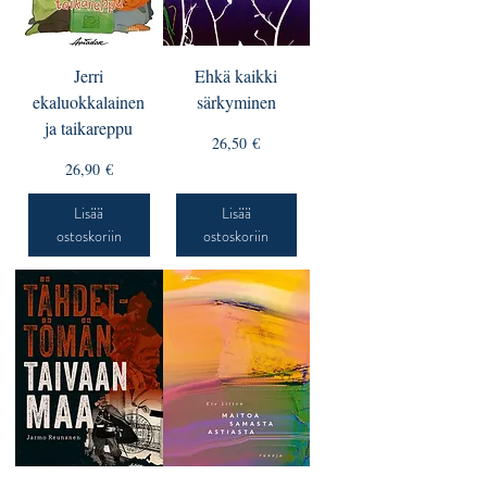
Jerri
Ehkä kaikki
ekaluokkalainen
särkyminen
ja taikareppu
Hinta
26,50 €
Hinta
26,90 €
Lisää
Lisää
ostoskoriin
ostoskoriin