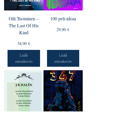
Olli Tuominen –
100 peli-ideaa
The Last Of His
Hinta
29,90 €
Kind
Hinta
34,90 €
Lisää
Lisää
ostoskoriin
ostoskoriin