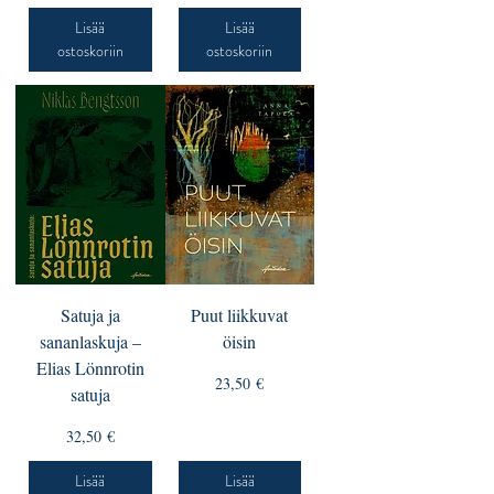
Lisää
Lisää
ostoskoriin
ostoskoriin
Satuja ja
Puut liikkuvat
sananlaskuja –
öisin
Elias Lönnrotin
Hinta
23,50 €
satuja
Hinta
32,50 €
Lisää
Lisää