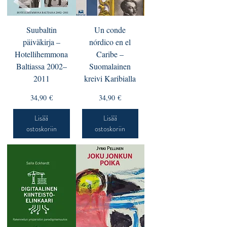
Suubaltin
Un conde
päiväkirja –
nórdico en el
Hotellihemmona
Caribe –
Baltiassa 2002–
Suomalainen
2011
kreivi Karibialla
Hinta
Hinta
34,90 €
34,90 €
Lisää
Lisää
ostoskoriin
ostoskoriin