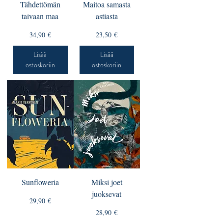
Tähdettömän
Maitoa samasta
taivaan maa
astiasta
Hinta
Hinta
34,90 €
23,50 €
Lisää
Lisää
ostoskoriin
ostoskoriin
Sunfloweria
Miksi joet
juoksevat
Hinta
29,90 €
Hinta
28,90 €