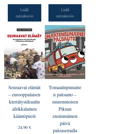
Lisää
Lisää
ostoskoriin
ostoskoriin
Seuraavat elämät
Tomaatinpunaine
– eurooppalaisen
n paloauto –
kierrätysideaalin
suurenmoisen
afrikkalainen
Piksun
kääntöpuoli
ensimmäinen
päivä
Hinta
24,90 €
paloasemalla