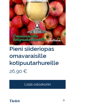
Pieni siideriopas
omavaraisille
kotipuutarhureille
Hinta
26,90 €
Lisää ostoskoriin
Tiedot