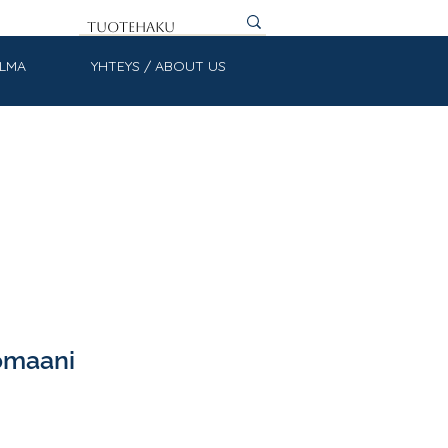
ULMA
YHTEYS / ABOUT US
omaani