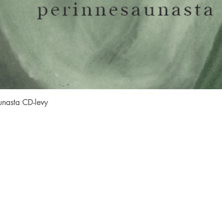
Pikakatselu
unasta CD-levy
SEURAA MEITÄ