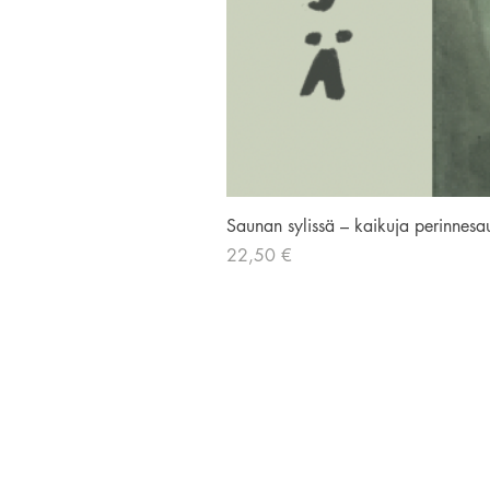
Saunan sylissä – kaikuja perinnesa
Hinta
22,50 €
AVIADOR KUSTANNUS