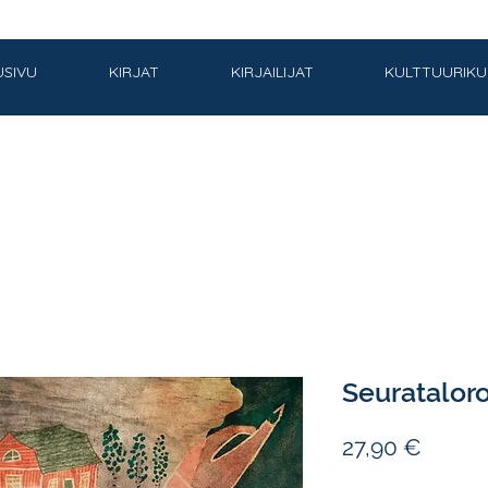
USIVU
KIRJAT
KIRJAILIJAT
KULTTUURIK
Seuratalor
Hinta
27,90 €