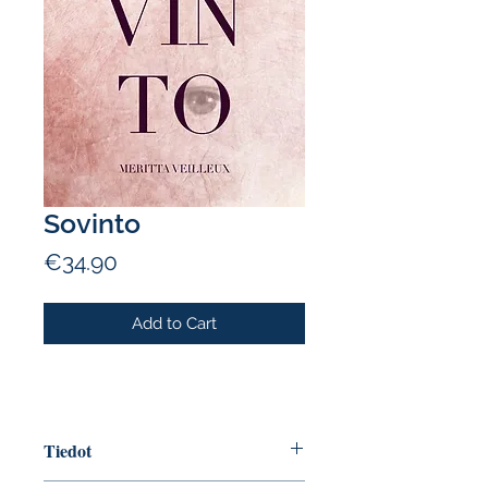
Sovinto
Price
€34.90
Add to Cart
Tiedot