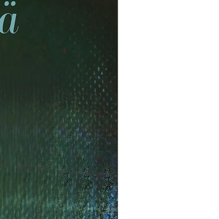
tonen, Kaisu Mokkila,
oni
ti SoundTeam Godzinsky Oy
ky ja Sanna Pelliccioni
 stereo