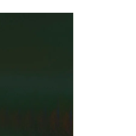
lliccioni, san.: trad., laulaja: Sanna
issä 2:01
Sanna Pelliccioni, laulaja: Sanna
ika 4:30
lÈn, san.: trad., laulaja: Sanna
en kyly 3:34
Sanna Pelliccioni, laulaja: Sanna
ni 3:45
Sanna Pelliccioni, laulaja: Sanna
3
 Maaria AlÈn, laulaja: Sanna
ov. Eero Peltonen