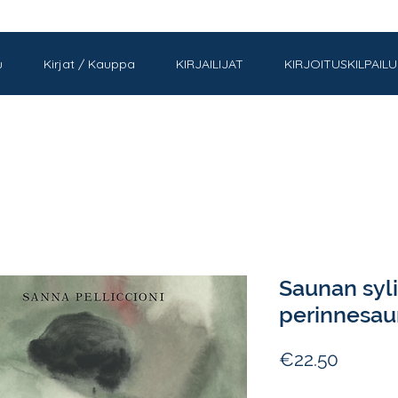
u
Kirjat / Kauppa
KIRJAILIJAT
KIRJOITUSKILPAILU
Saunan syli
perinnesau
Price
€22.50