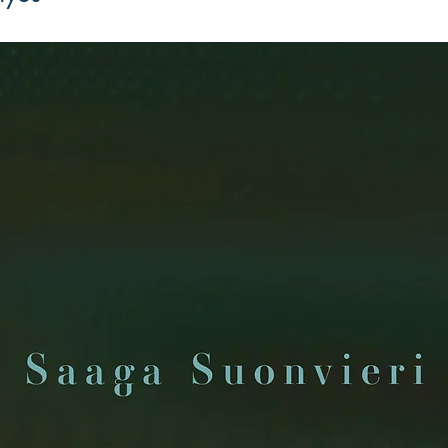
Laulut:
Löylyn tervehdys 4:17
säv.: trad. ja Sanna Pe
Pelliccioni
Rinnatusten rinkilö
säv. ja san.: trad. ja 
Pelliccioni
Sanervatar saunapi
säv: trad. ja Maaria A
Pelliccioni
Onnen kyly, morsiam
säv. ja san.: trad. ja 
Pelliccioni
Kuule kumu auttaja
säv. ja san.: trad. ja 
Pelliccioni
Vainajien rukous 3:3
säv. ja san.: trad. ja
Pelliccioni
Kiitos, kiitos 1:28
säv: Iegor Reznikoff, s