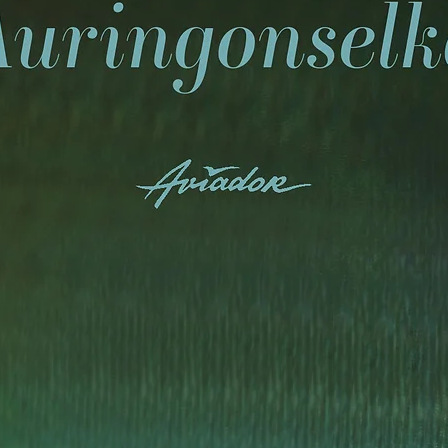
san: trad. ja Eero Pel
laulaja: Sanna Pellicci
äänitys ja masteroin
Miksaus Robi Godzins
Ambisonic surround /
Kustantaja Aviador