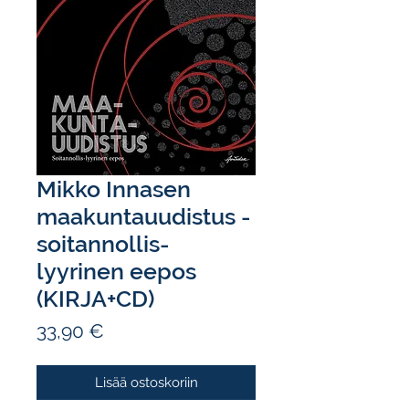
Mikko Innasen
maakuntauudistus -
soitannollis-
lyyrinen eepos
(KIRJA+CD)
Hinta
33,90 €
Lisää ostoskoriin