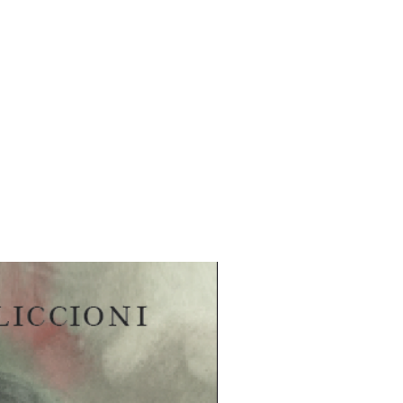
eja rikkovalle ystävyydelle, joka tuo
mmankin elämään.
Einari Aaltonen
on
uovasti, alkuteoksen henkeä
idissa, mutta on viettänyt suuren
lassa. Hän on julkaissut
ijanurallaan toistakymmentä
, joilla hän myös voittanut useita