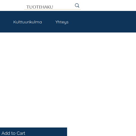
Kulttuurikulma
Yhteys
Add to Cart