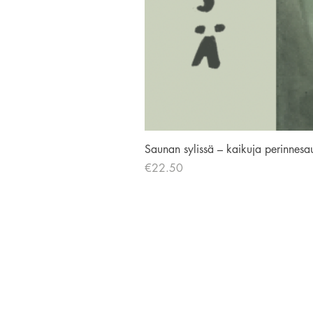
Saunan sylissä – kaikuja perinnesa
Price
€22.50
AVIADOR KUSTANNUS
Liisankatu 19, 00170 Helsinki