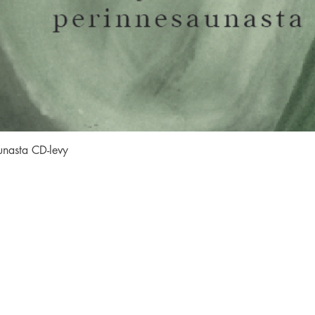
Quick View
unasta CD-levy
SEURAA MEITÄ