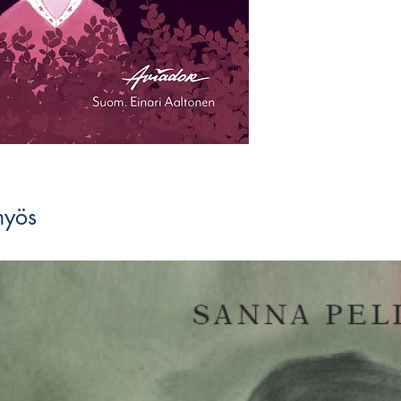
epäsovinnaiselle, norm
lämpöä ja lohtua ku
suomentanut teoksen l
kunnioittaen.
Sara Mesa
syntyi Madr
osan elämästään Sevil
tähänastisella kirjail
kaunokirjallista teosta
palkintoja.
myös