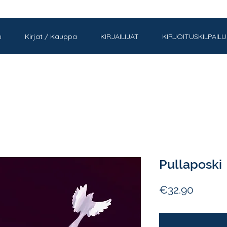
u
Kirjat / Kauppa
KIRJAILIJAT
KIRJOITUSKILPAILU
Pullaposki
Price
€32.90