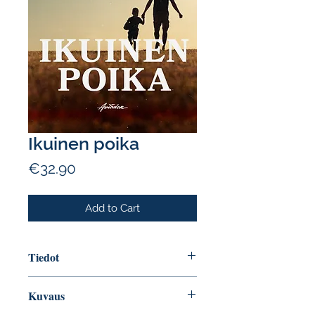
Ikuinen poika
Price
€32.90
Add to Cart
Tiedot
Tekijä: Cristovão Tezza
Kuvaus
Sivumäärä: 240
ISBN: 9789523811935