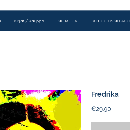
u
Kirjat / Kauppa
KIRJAILIJAT
KIRJOITUSKILPAILU
Fredrika
Price
€29.90