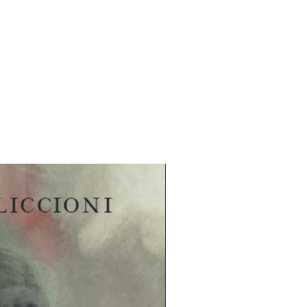
 fantasiaa. Romaani myös kysyy,
lopultakaan ymmärtää historiaa.