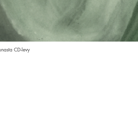
Quick View
unasta CD-levy
SEURAA MEITÄ
Facebook
Instagram