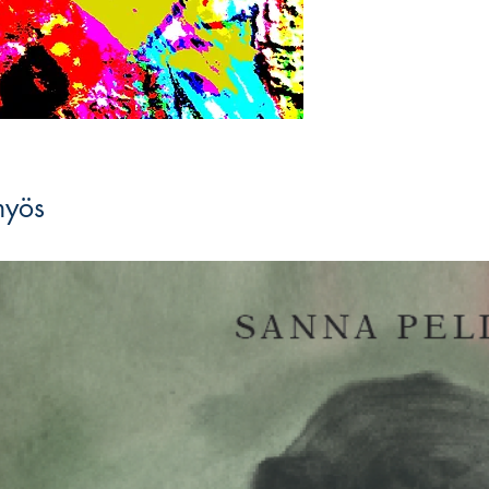
keinoja, pastissia ja
kuinka hyvin voimme 
myös