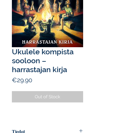
Ukulele kompista
sooloon –
harrastajan kirja
Price
€29.90
Out of Stock
Tiedot