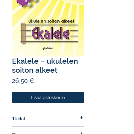
Ekalele – ukulelen
soiton alkeet
Hinta
26,50 €
Lisää ostoskoriin
Tiedot
Tekijä: Rauni Rokka