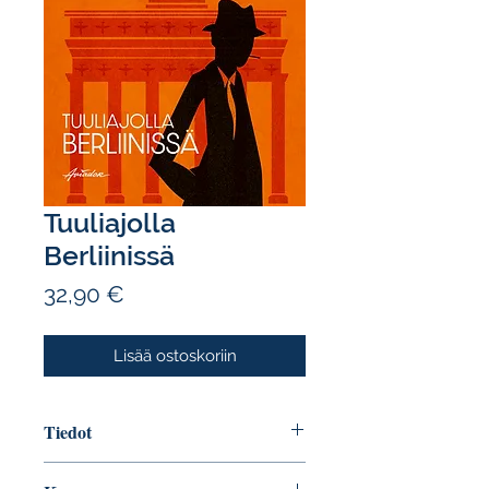
Tuuliajolla
Berliinissä
Hinta
32,90 €
Lisää ostoskoriin
Tiedot
Tekijä: Erich Kästner