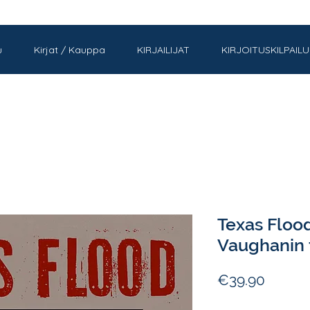
u
Kirjat / Kauppa
KIRJAILIJAT
KIRJOITUSKILPAILU
Texas Flood
Vaughanin 
Price
€39.90