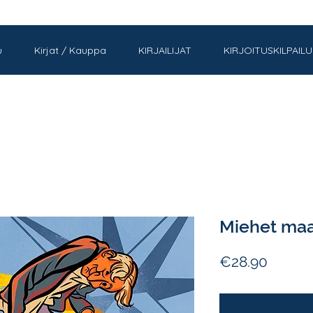
u
Kirjat / Kauppa
KIRJAILIJAT
KIRJOITUSKILPAILU
Miehet maa
Price
€28.90