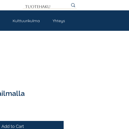
Kulttuurikulma
Yhteys
ilmalla
Add to Cart