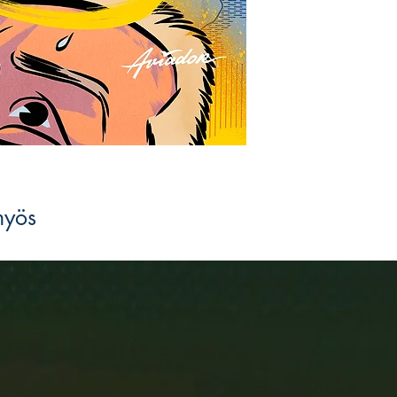
korkeatasoinen tuotanto
rikosromaaneista ja -n
tarinakokoelmiin ja la
näytelmiin.
myös