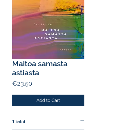
Maitoa samasta
astiasta
Price
€23.50
Add to Cart
Tiedot
Tekijä: Eve Littow