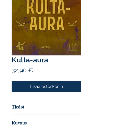
Kulta-aura
Hinta
32,90 €
Lisää ostoskoriin
Tiedot
Tekijä: Asko Jaakonaho
Kuvaus
Sivumäärä: 308
ISBN: 9789523812628