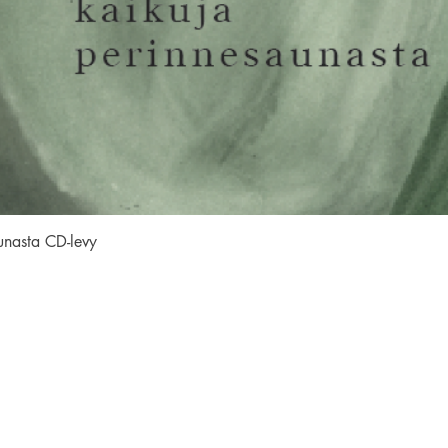
Pikakatselu
unasta CD-levy
SEURAA MEITÄ