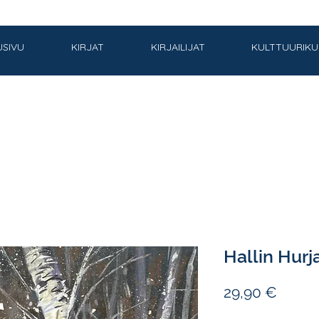
USIVU
KIRJAT
KIRJAILIJAT
KULTTUURIK
Hallin Hurj
Hinta
29,90 €