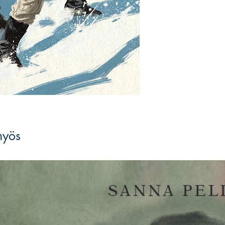
ja päätyi lopulta Ame
Tapani Baggen
pienoi
rikostoveri Santeri M
vaiheikkaan tarinan J
Palkittu rikoskirjailij
julkaissut Bagge on
Ha
Hallin Hurja on järje
Kustannuksen julkais
Tapani Bagge
on maamm
on julkaissut vuodesta 
ja hänet tunnetaan eri
myös
lasten- ja nuortenkirjo
historiallisia romaane
sarjakuvakäsikirjoituk
otteeseen kirjallises
Lydecken- ja Vuoden jo