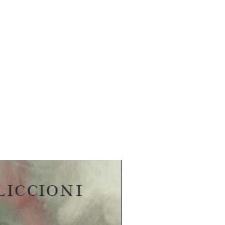
rikkaan.
sromaanissa kasvinkumppani ja
arianpoika kertoo Jannen
annen oman laulun säestyksellä.
a ja kehuttuja historiallisia romaaneja
llin Hurjassa
parhaimmillaan.
styksessä kahdestoista Aviador
ema Baggen teos.
e tuotteliaimpia kirjailijoita. Hän
1983 alkaen reilusti yli sata kirjaa,
tyisesti rikosromaaneistaan sekä
istaan. Hän on kirjoittanut myös
ja ja kuunnelmia sekä televisio- ja
sia. Hänet on palkittu useaan
ta työstään muun muassa Arvid
htolanka -palkinnoilla.