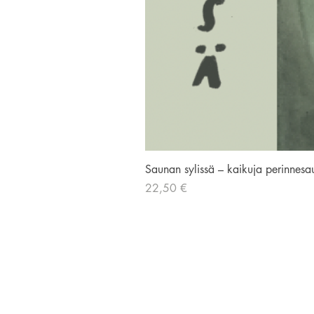
Saunan sylissä – kaikuja perinnesa
Hinta
22,50 €
AVIADOR KUSTANNUS