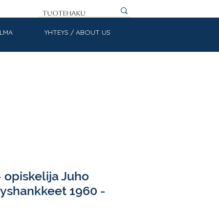
ULMA
YHTEYS / ABOUT US
– opiskelija Juho
styshankkeet 1960 -