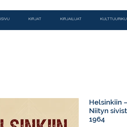
USIVU
KIRJAT
KIRJAILIJAT
KULTTUURIK
Helsinkiin 
Niityn sivi
1964