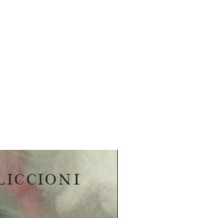
nen saapui maalta Helsinkiin vuonna
myöhemmin kuin oman Helsinkiin-
ut Juhani Aho. Samaan tapaan kuin
i täynnä ihmetystä mukaan
 kulttuurielämään, siitä vaikutteita