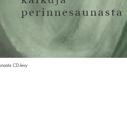
Pikakatselu
unasta CD-levy
SEURAA MEITÄ