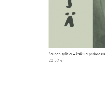
Saunan sylissä – kaikuja perinnesa
Hinta
22,50 €
AVIADOR KUSTANNUS