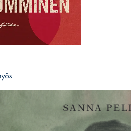
Niityn kautta. Nummi
1960, eli 80 vuotta 
romaaninsa kirjoittan
Aho, Numminen sukels
Helsingin värikkääseen
ammentaen.
myös