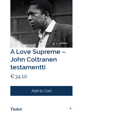
A Love Supreme –
John Coltranen
testamentti
Price
€34.10
Add to Cart
Tiedot