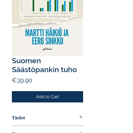
Suomen
Säästöpankin tuho
Price
€39.90
Add to Cart
Tiedot
Tekijä: Martti Häikiö ja Eero Sinkko