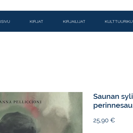
USIVU
KIRJAT
KIRJAILIJAT
KULTTUURIK
Saunan syli
perinnesau
Hinta
25,90 €