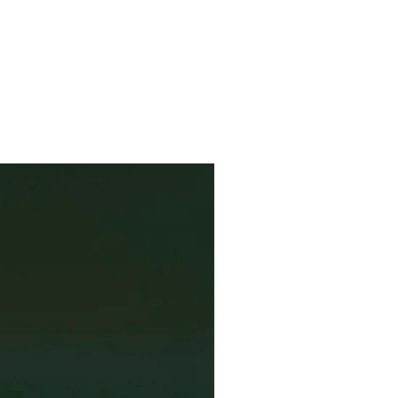
uja perinnesaunasta
-kirjassa hän
.