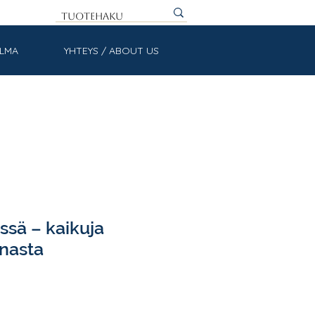
ULMA
YHTEYS / ABOUT US
ssä – kaikuja
nasta