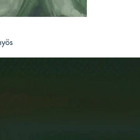
Saunan sylissä – kaik
yhdistää kaikki alansa
myös