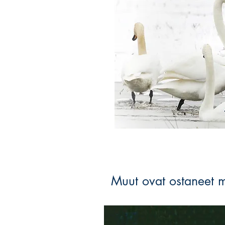
Muut ovat ostaneet 