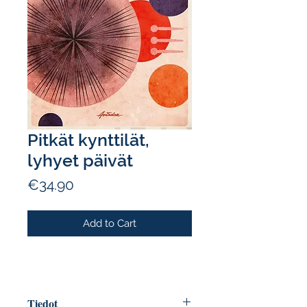
Pitkät kynttilät,
lyhyet päivät
Price
€34.90
Add to Cart
Tiedot