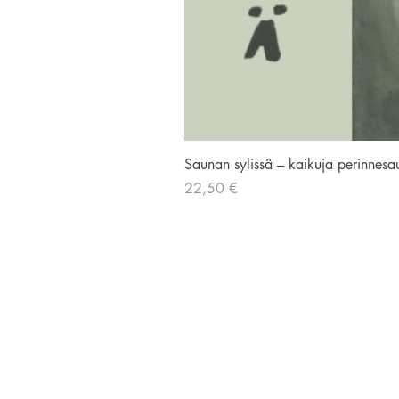
Saunan sylissä – kaikuja perinnesa
Hinta
22,50 €
AVIADOR KUSTANNUS