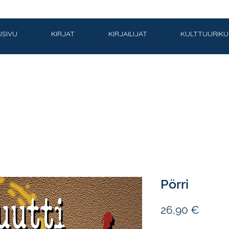
USIVU
KIRJAT
KIRJAILIJAT
KULTTUURIK
Pörri
Hinta
26,90 €