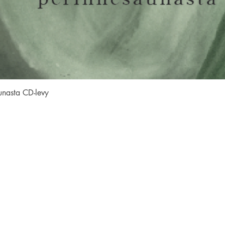
Pikakatselu
unasta CD-levy
SEURAA MEITÄ