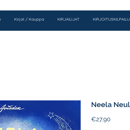
u
Kirjat / Kauppa
KIRJAILIJAT
KIRJOITUSKILPAILU
Neela Neul
Price
€27.90