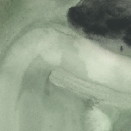
valmistunut Turun A
ja esittävien taitei
syksyllä 2024 näytt
Lontoon East 15 Ac
Neulansilmä
on Pitk