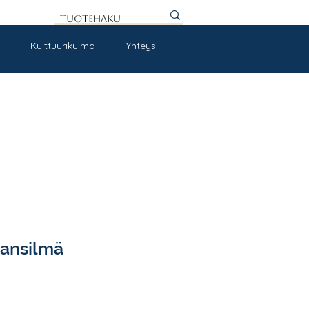
Kulttuurikulma
Yhteys
ansilmä