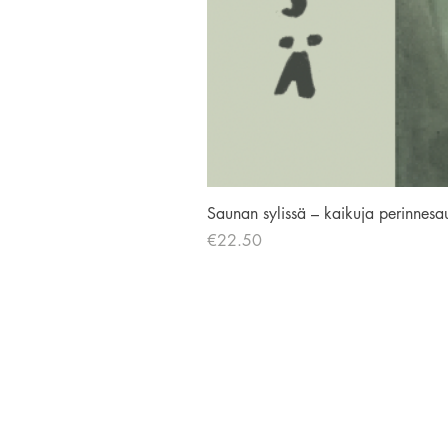
Saunan sylissä – kaikuja perinnesa
Price
€22.50
AVIADOR KUSTANNUS