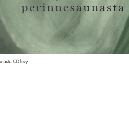
Quick View
unasta CD-levy
SEURAA MEITÄ