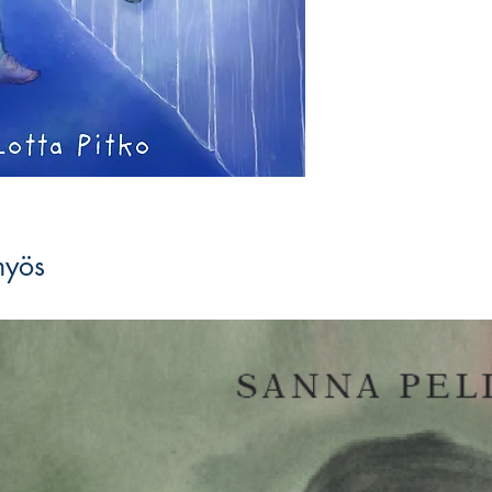
Eräänä harmaana sy
kuitenkin löytyy Ne
leikkimään barbeilla
koskaan kesken. Se
parhaan ystävän. M
oudoista paikoista e
sitten varoittamatta
1.-4.-luokkalaisill
myös
lastenromaani
Neel
mielikuvitukselle j
Romaani rymistelee 
jalanjäljissä tehden
järjestämästä maail
vaarassa muuttua n
Satu-Lotta Pitko
(s. 
teatterintekijä ja t