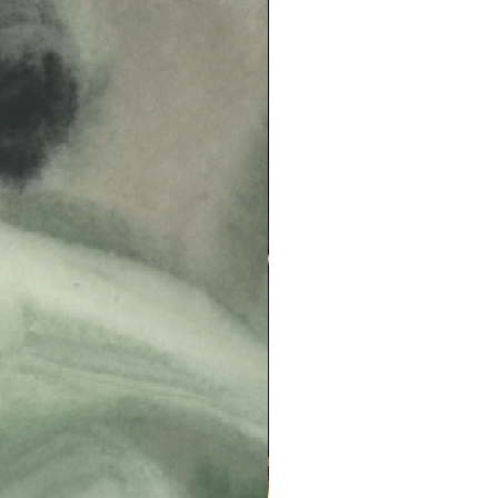
MK:n Taideakatemiasta teatterin
den koulutusohjelmasta ja jatkaa
elijän maisterinopintoihin
ting Schooliin.
Neela
on esikoisteos.