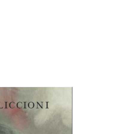
yspäivänä kotimatkan varrelta
ela, joka on tosi hyvä
 ja jolta mielikuvitus ei lopu
nja on vihdoin löytänyt uuden
utta miksi Neela ilmestyy aina
rikoisiin aikoihin ja katoaa
 kesken leikin?
e suunnattu elämänmakuinen
a Neulansilmä
on ylistyslaulu
a sen uskomattomalle voimalle.
Peppi Pitkätossun ja Peter Panin
 teräviä havaintoja aikuisten
masta, jossa pienet ihmiset ovat
äkymättömiksi.
1998) on Tampereella asuva
aidealan monityöläinen. Pitko on