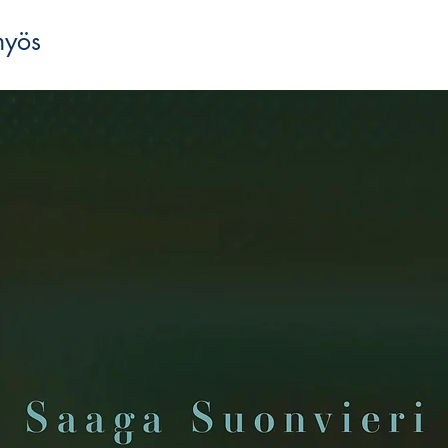
Retkillään runoilija 
myös
kirjoittaa ”Eksymisen
Teoksen kunkin osasto
Haminavuorelle, samal
romaanin
Taistelevat 
Ferdinand von Wright
Haminavuorelta
(185
Kolmen proosateokse
on Tossavaisen paluu
tauon jälkeen.
Jouni Tossavainen
(s. 
Tampereella opiskellu
Kuopiossa asunut kirj
vuodesta 1985 alkaen 
sekä proosaa että runo
Taistelevien metsojen
l
Pojan usko
(Aviador 