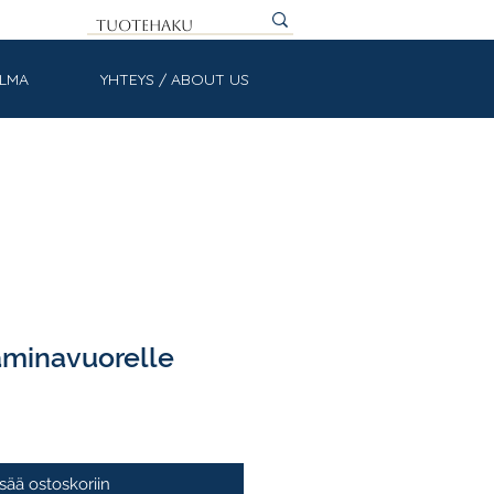
ULMA
YHTEYS / ABOUT US
minavuorelle
isää ostoskoriin