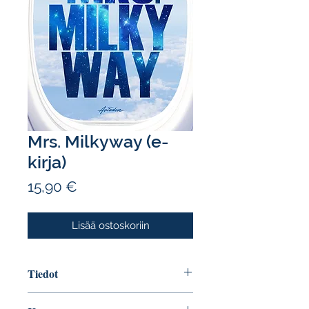
Mrs. Milkyway (e-
kirja)
Hinta
15,90 €
Lisää ostoskoriin
Tiedot
Tekijä: Laura Laakso