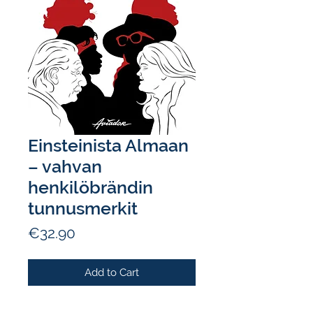
Einsteinista Almaan
– vahvan
henkilöbrändin
tunnusmerkit
Price
€32.90
Add to Cart