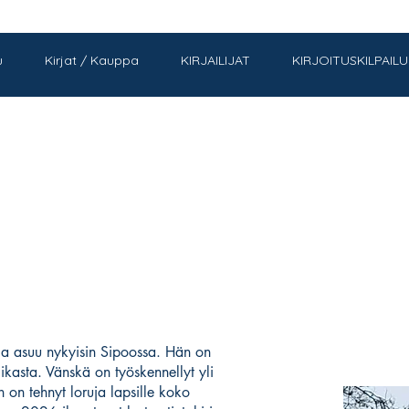
u
Kirjat / Kauppa
KIRJAILIJAT
KIRJOITUSKILPAILU
ja asuu nykyisin Sipoossa. Hän on
ikasta. Vänskä on työskennellyt yli
 on tehnyt loruja lapsille koko