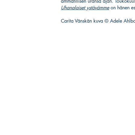
ammatillisen uransa ajan. Toukokuus
Uhanalaiset ystävämme
on hänen es
Carita Vänskän kuva © Adele Ahl