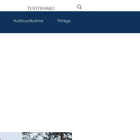
Kulttuurikulma
Yhteys