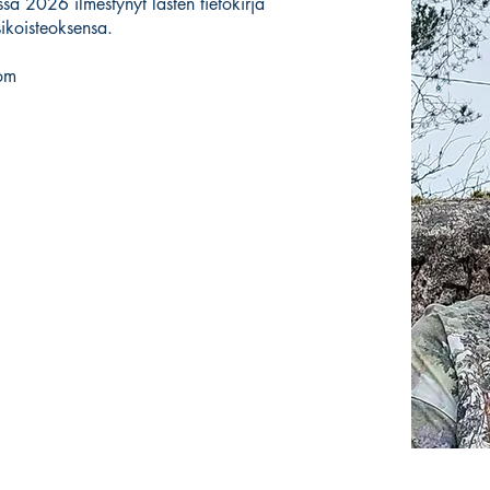
sa 2026 ilmestynyt lasten tietokirja
ikoisteoksensa.
bom