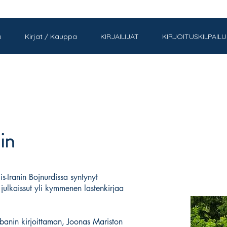
u
Kirjat / Kauppa
KIRJAILIJAT
KIRJOITUSKILPAILU
in
s-Iranin Bojnurdissa syntynyt
 julkaissut yli kymmenen lastenkirjaa
banin kirjoittaman, Joonas Mariston