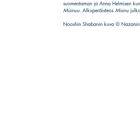
suomentaman ja Anna Helmisen kuvi
Misinuu
. Alkuperäisteos
Misinu
julka
Nooshin Shabanin kuva © Nazanin