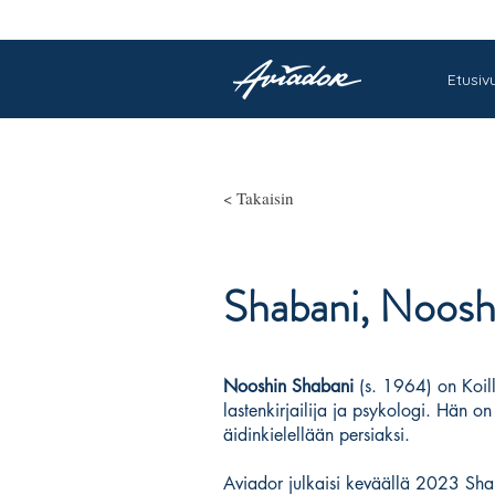
Etusiv
< Takaisin
Shabani, Noosh
Nooshin Shabani
(s. 1964) on Koilli
lastenkirjailija ja psykologi. Hän on
äidinkielellään persiaksi.
Aviador julkaisi keväällä 2023 Sha