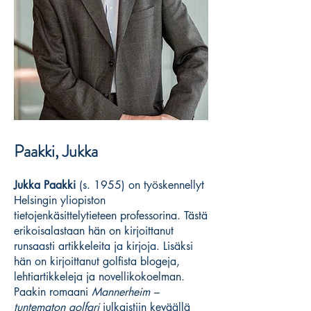
Paakki, Jukka
Jukka Paakki
(s. 1955) on työskennellyt
Helsingin yliopiston
tietojenkäsittelytieteen professorina. Tästä
erikoisalastaan hän on kirjoittanut
runsaasti artikkeleita ja kirjoja. Lisäksi
hän on kirjoittanut golfista blogeja,
lehtiartikkeleja ja novellikokoelman.
Paakin romaani
Mannerheim –
tuntematon golfari
julkaistiin keväällä