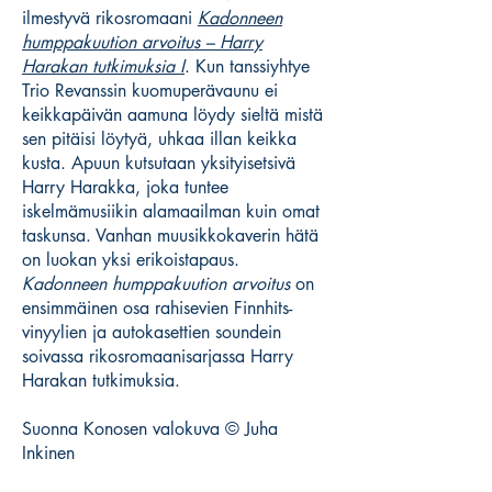
ilmestyvä rikosromaani
Kadonneen
humppakuution arvoitus – Harry
Harakan tutkimuksia I
. Kun tanssiyhtye
Trio Revanssin kuomuperävaunu ei
keikkapäivän aamuna löydy sieltä mistä
sen pitäisi löytyä, uhkaa illan keikka
kusta. Apuun kutsutaan yksityisetsivä
Harry Harakka, joka tuntee
iskelmämusiikin alamaailman kuin omat
taskunsa. Vanhan muusikkokaverin hätä
on luokan yksi erikoistapaus.
Kadonneen humppakuution arvoitus
on
ensimmäinen osa rahisevien Finnhits-
vinyylien ja autokasettien soundein
soivassa rikosromaanisarjassa Harry
Harakan tutkimuksia.
Suonna Konosen valokuva © Juha
Inkinen