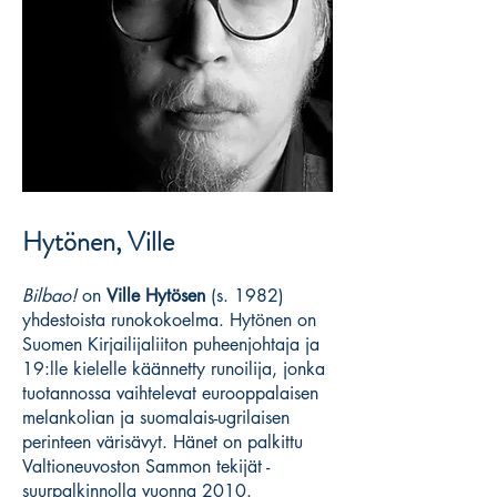
Hytönen, Ville
Bilbao!
on
Ville Hytösen
(s. 1982)
yhdestoista runokokoelma. Hytönen on
Suomen Kirjailijaliiton puheenjohtaja ja
19:lle kielelle käännetty runoilija, jonka
tuotannossa vaihtelevat eurooppalaisen
melankolian ja suomalais-ugrilaisen
perinteen värisävyt. Hänet on palkittu
Valtioneuvoston Sammon tekijät -
suurpalkinnolla vuonna 2010.