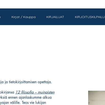
u
Kirjat / Kauppa
KIRJAILIJAT
KIRJOITUSKILPAILU
lija ja tietokirjoittamisen opettaja.
tokirjansa
12 filosofia – muinaisten
yksiä ennen ajanlaskumme alkua
yajan välille. Teos vie lukijan