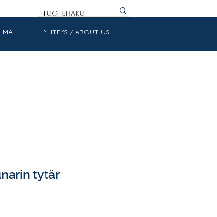
ULMA
YHTEYS / ABOUT US
narin tytär