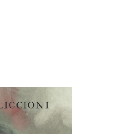
ulainen maaltamuuttajan ja
Taustalla on, paitsi pitkä työura
issa tehtävissä yksityisellä ja julkisella
n kirjoittamisen ja kotimaisen
.