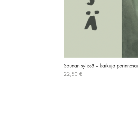
Saunan sylissä – kaikuja perinnesa
Hinta
22,50 €
AVIADOR KUSTANNUS