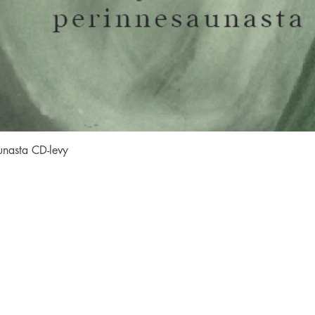
Pikakatselu
unasta CD-levy
SEURAA MEITÄ