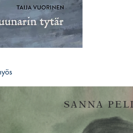
Taija Vuorinen
on turk
telakkaduunarin tytär. 
erilaisissa hallinnollis
sektorilla, myös luova
kirjallisuuden opintoja
myös