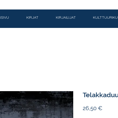
USIVU
KIRJAT
KIRJAILIJAT
KULTTUURIK
Telakkaduu
Hinta
26,50 €