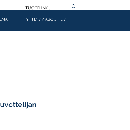
ULMA
YHTEYS / ABOUT US
uvottelijan