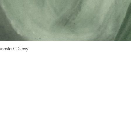
Pikakatselu
unasta CD-levy
SEURAA MEITÄ