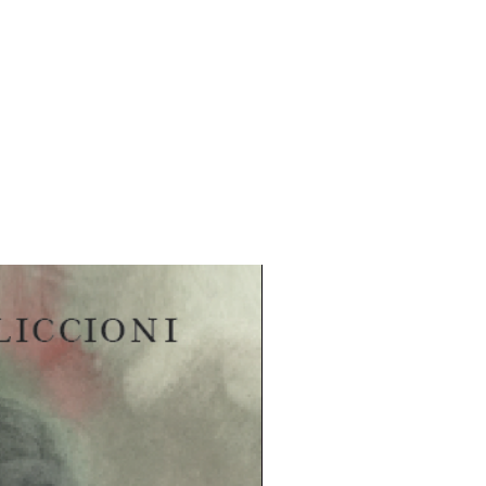
a, kuinka kehittää neuvottelutaitojaan
a ja taktiikoita erilaisissa
on tarkoituksenmukaista ottaa
simerkkien ja tarinoiden
rjoittaja on poiminut paitsi omasta
myös tunnetuilta suomalaisilta
htisaaresta Risto Siilasmaahan ja
 työkalut on laajin suomenkielinen
tu teos.
949) on opettanut neuvottelutaitoja
 muun muassa Helsingin
minut neuvottelijana työmarkkinoilla.
juristi.