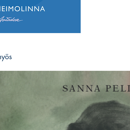
näyttää tässä teoksess
ja millaisia strategioit
neuvottelutilanteissa 
käyttöön. Runsaiden e
konkretisoimat opit ki
kokemusmaailmastaan 
vaikuttajilta Martti A
Pekka Haavistoon.
Taitavan neuvottelijan
myös
tästä aiheesta kirjoitet
Eero Heimolinna
(s. 1
vuosikymmenien ajan,
yliopistossa, sekä toi
Koulutukseltaan hän on 