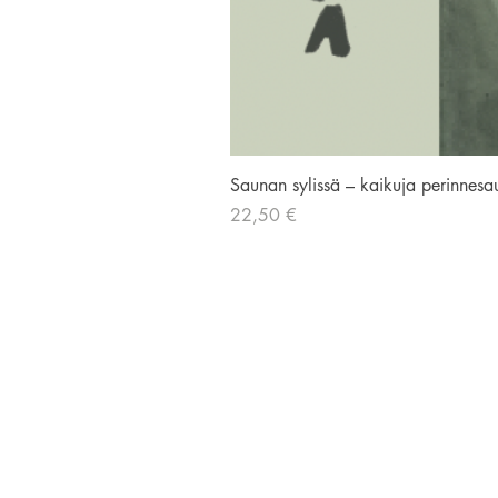
Saunan sylissä – kaikuja perinnesa
Hinta
22,50 €
AVIADOR KUSTANNUS