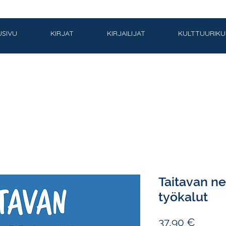
USIVU
KIRJAT
KIRJAILIJAT
KULTTUURIK
Taitavan ne
työkalut
Hinta
37,90 €