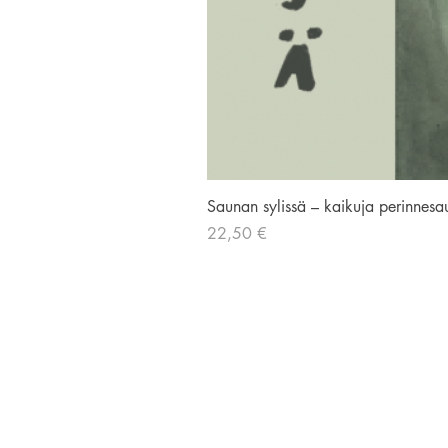
Saunan sylissä – kaikuja perinnesa
Hinta
22,50 €
AVIADOR KUSTANNUS