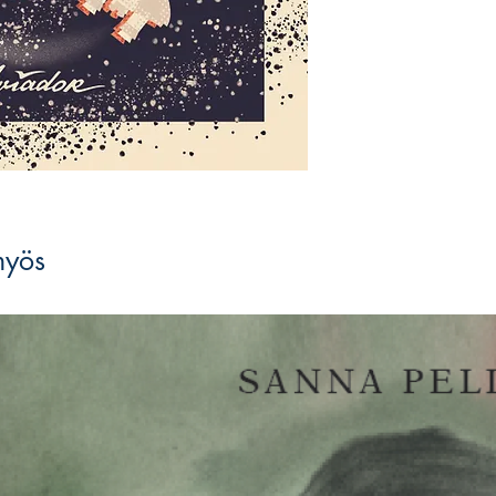
”Marsperän” huokoisi
Vähitellen väite Maan
ystävyksille valheell
seurauksena ryhmä Mar
alkaa valmistella läh
Puhdas valhe
on
Juha-
nuortenkirjatrilogian 
tarinakokonaisuuden 
vuodesta 2004 lähtien 
muassa Savonia-palkin
romaaneillaan Finlan
myös
nuortenromaaneillaan 
ehdokkaana.