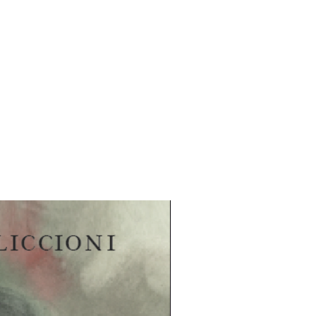
ssa onkaloissa.
 asumiskelvottomuudesta paljastuu
iseksi propagandaksi. Tämän
sissa asuvia totuuden etsijöitä
töä Maahan.
Pekka Koskisen
(s.1968)
ensimmäinen, itsenäisen
muodostava osa. Hän on julkaissut
yli 50 teosta, voittanut muun
non sekä ollut kahdesti
dia-ehdokkaana ja
kahdesti Arvid Lydecken -