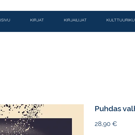
USIVU
KIRJAT
KIRJAILIJAT
KULTTUURIK
Puhdas val
Hinta
28,90 €