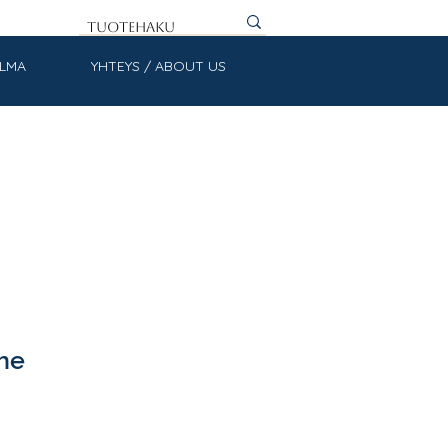
ULMA
YHTEYS / ABOUT US
he