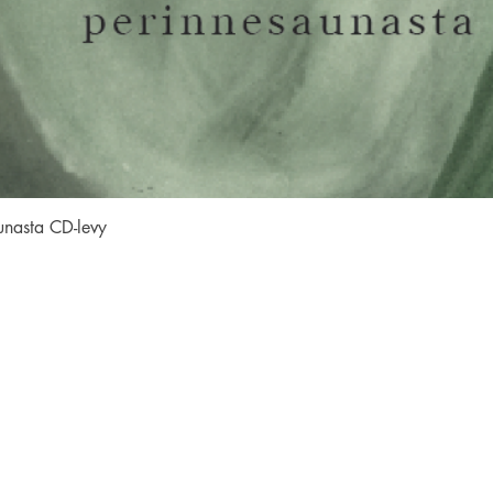
Pikakatselu
unasta CD-levy
SEURAA MEITÄ