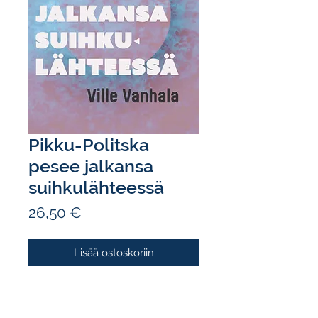
Pikku-Politska
pesee jalkansa
suihkulähteessä
Hinta
26,50 €
Lisää ostoskoriin