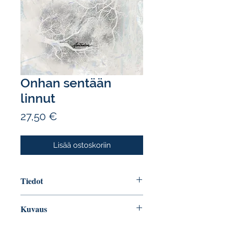
Onhan sentään
linnut
Hinta
27,50 €
Lisää ostoskoriin
Tiedot
Tekijä: Uni Ojuva
Kuvaus
Sivumäärä: 64
ISBN: 9789523811508
Sodankyläläisen
Uni Ojuvan
(s. 1984)