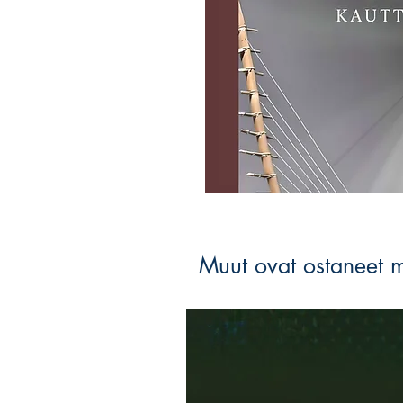
Muut ovat ostaneet 