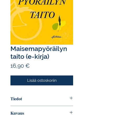
Maisemapyöräilyn
taito (e-kirja)
Hinta
16,90 €
Lisää ostoskoriin
Tiedot
Tekijä: Sari Kuusela
Kuvaus
ISBN: 9789523813069