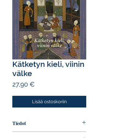
Kätketyn kieli, viinin
välke
Hinta
27,90 €
Lisää ostoskoriin
Tiedot
Tekijä: Hafez